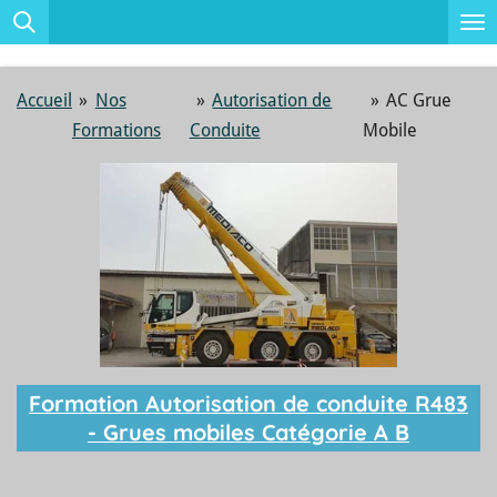
Passer
au
contenu
Accueil
»
Nos
»
Autorisation de
»
AC Grue
principal
Formations
Conduite
Mobile
Formation Autorisation de conduite R483
- Grues mobiles Catégorie A B