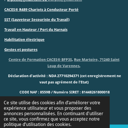
CACES® R489 Chariots à Conducteur
Porté
SST (Sauveteur Secouriste du Travail)
Travail en Hauteur / Port du Harnais
Habilitation électrique
Gestes et postures
Centre de Formation CACES® BFP3S
,
Rue Martoire, 71240 Saint
Loup de Varennes
,
Déclaration d'activité : NDA 27710294371
(cet enregistrement ne
vaut pas agrément de l’Etat)
CODE NAF : 8559B / Numéro SIRET : 81448261800018
Ce site utilise des cookies afin d’améliorer votre
TVA intracommunautaire : FR 18814482618
expérience utilisateur et vous proposer des
annonces personnalisées. En continuant d'utiliser
ce site, vous confirmez que vous acceptez notre
politique d’utilisation des cookies.