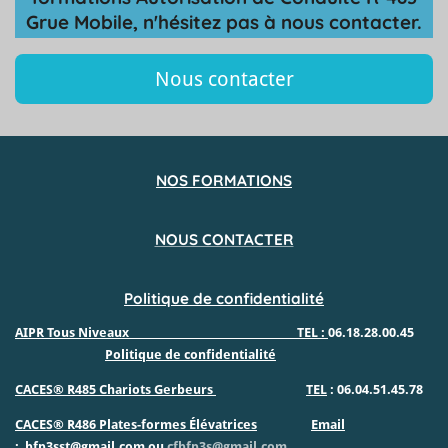
Grue Mobile, n'hésitez pas à nous contacter.
Nous contacter
NOS FORMATIONS
NOUS CONTACTER
Politique de confidentialité
AIPR Tous Niveaux
TEL :
06.18.28.00.45
Politique de confidentialité
CACES® R485 Chariot
s
Gerbeurs
TEL
: 06.04.51.45.78
C
ACES® R486 Plates-formes
Élévatrices
Email
:
bfp3sst@gmail.com ou
cfbfp3s@gmail.com