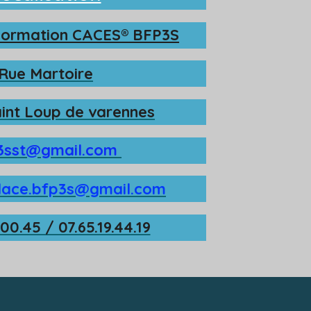
b
s
e
o
A
d
Formation CACES
®
BFP3S
o
p
I
k
p
n
Rue Martoire
int Loup de varennes
3sst@gmail.com
lace.bfp3s@gmail.com
.00.45 / 07.65.19.44.19