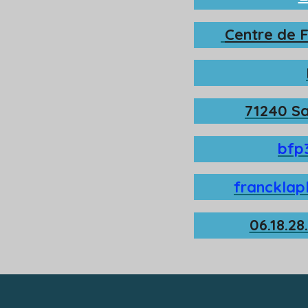
Centre de 
71240 Sa
bfp
francklap
06.18.28