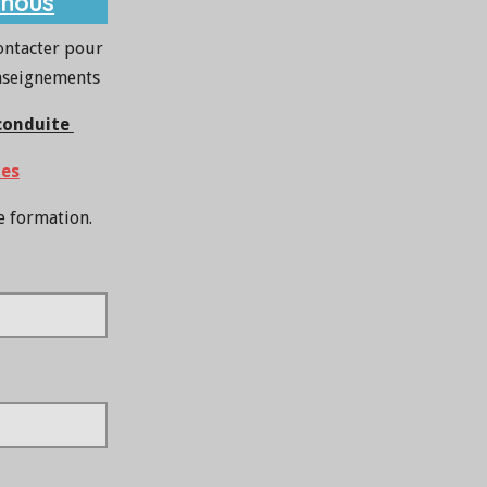
-nous
ontacter pour
nseignements
 conduite
les
e formation.