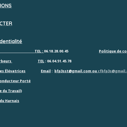
IONS
CTER
dentialité
TEL :
06.18.28.00.45
Politique de co
beurs
TEL
: 06.04.51.45.78
es
Élévatrices
Email
:
bfp3sst@gmail.com ou
cfbfp3s@gmail
Conducteur
Porté
 du Travail)
 du Harnais