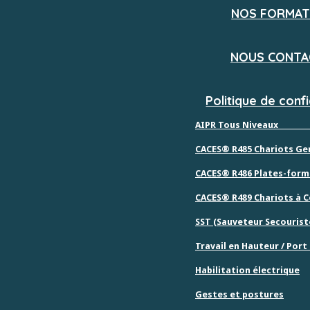
NOS FORMAT
NOUS CONTA
Politique de confi
AIPR Tous Niveaux
CACES® R485 Chariot
s
Ger
C
ACES® R486 Plates-form
CACES® R489 Chariots à 
SST (Sauveteur Secouriste
Travail en Hauteur / Port
Habilitation électrique
Gestes et postures